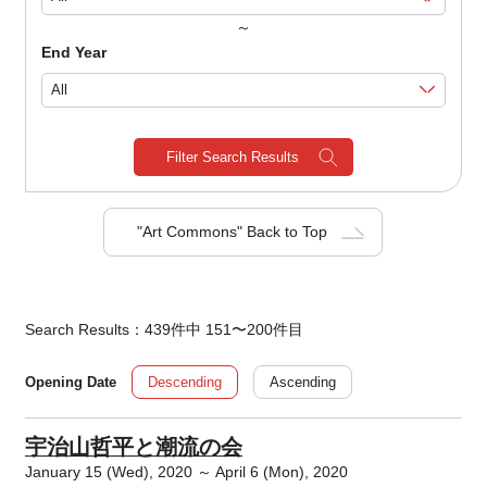
～
End Year
Filter Search Results
"Art Commons" Back to Top
Search Results：439件中 151〜200件目
Descending
Ascending
Opening Date
宇治山哲平と潮流の会
January 15 (Wed), 2020 ～ April 6 (Mon), 2020