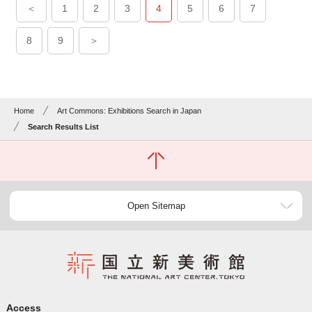
＜
1
2
3
4
5
6
7
8
9
＞
Home
Art Commons: Exhibitions Search in Japan
Search Results List
Open Sitemap
Access