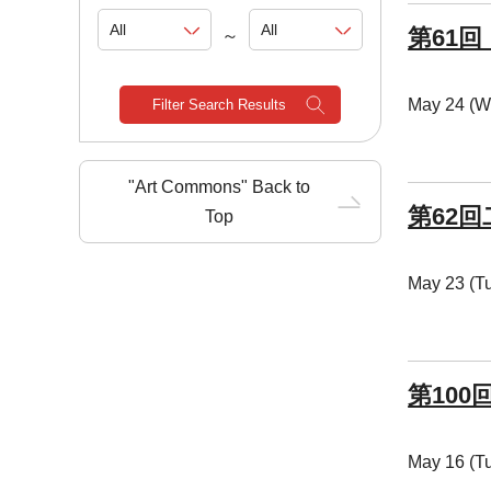
第61
～
May 24 (W
Filter Search Results
"Art Commons" Back to
第62
Top
May 23 (T
第100
May 16 (T