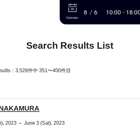
More
8
6
10:00
18:0
Calendar
Search Results List
esults：3,528件中 351〜400件目
 NAKAMURA
i), 2023 ～ June 3 (Sat), 2023