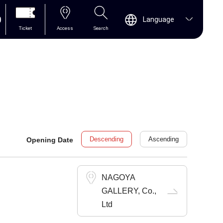
0
Language
Ticket
Access
Search
Descending
Ascending
Opening Date
NAGOYA
GALLERY, Co.,
Ltd