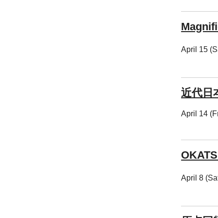
Magnifi
April 15 (
近代日
April 14 (
OKATS
April 8 (Sa