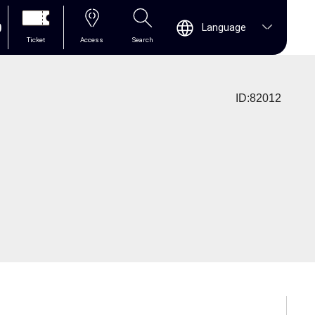
0
Language
Ticket
Access
Search
ID:82012