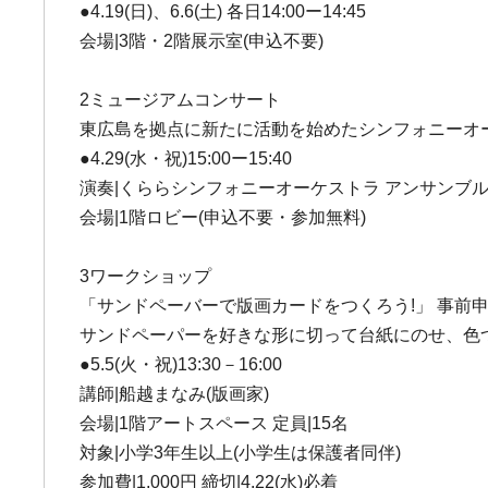
●4.19(日)、6.6(土) 各日14:00ー14:45
会場|3階・2階展示室(申込不要)
2ミュージアムコンサート
東広島を拠点に新たに活動を始めたシンフォニーオ
●4.29(水・祝)15:00ー15:40
演奏|くららシンフォニーオーケストラ アンサンブ
会場|1階ロビー(申込不要・参加無料)
3ワークショップ
「サンドペーバーで版画カードをつくろう!」 事前
サンドペーパーを好きな形に切って台紙にのせ、色
●5.5(火・祝)13:30－16:00
講師|船越まなみ(版画家)
会場|1階アートスペース 定員|15名
対象|小学3年生以上(小学生は保護者同伴)
参加費|1,000円 締切|4.22(水)必着