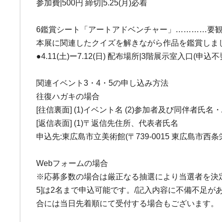
参加費|500円 締切|5.25(月)必着
6鑑賞シート「アートアドベンチャー」…………要
本展に関連したクイズを解きながら作品を鑑賞しま
●4.11(土)ー7.12(日) 配布場所|3階展示室入口(申込不
関連イベント3・4・5の申し込み方法
往復ハガキの場合
[往信裏面] (1)イベント名 (2)参加者及び同伴者氏
[返信表面] (1)〒返信先住所、代表者氏名
申込先:東広島市立美術館(〒739-0015 東広島市西条栄
Webフォームの場合
※応募多数の場合は厳正なる抽選により当選者を決定しま
5]は2名まで申込可能です。/記入内容に不備不足
合には当日先着順にて受付する場合もございます。