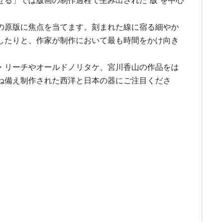
る」では版画の制作過程で生み出された“版”を中心
の原版に焦点を当てます。刻まれた線に宿る細やか
したりと、作家が制作において最も時間をかけ向き
・リーチやオールドノリタケ、宮川香山の作品をは
ね備え制作された西洋と日本の器にご注目くださ