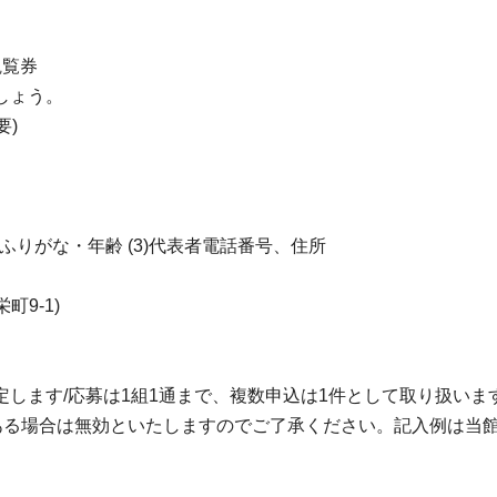
観覧券
しょう。
要)
名・ふりがな・年齢 (3)代表者電話番号、住所
町9-1)
す/応募は1組1通まで、複数申込は1件として取り扱います｡/[
がある場合は無効といたしますのでご了承ください。記入例は当