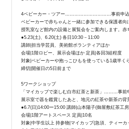
4ベビーカー・ツアー…………………………事前申込
ベビーカーで赤ちゃんと一緒に参加できる保護者向
授乳室など館内の設備と展覧会をご案内します。赤
●5.23(土)、6.20(土) 各日10:30－11:00
講師|担当学芸員、美術館ボランティアほか
会場|1階ロビー、展示会場ほか 定員|各回3組程度
対象|ベビーカーや抱っこひもを使っている1歳半く
締切|開催日の5日前まで
5ワークショップ
「マイカッブで楽しむ白市紅茶と新茶」………事前
展示室で器を鑑賞したあと、地元の紅茶や新茶の背
●6.7(日)14:00ー15:00 講師|山本陽子(御屋敷紅茶工
会場|1階アートスペース 定員|10名
対象|中学生以上 持参物|マイカップ(急須、ティーカッ