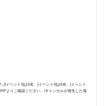
イベント3]は4名、[イベント4]は6名、[イべント
館HPよりご確認ください。/キャンセルが発生した場