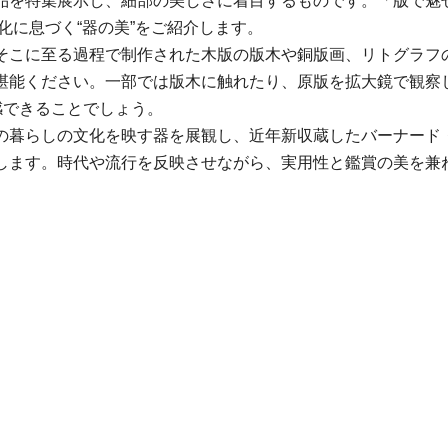
品を特集展示し、細部の美しさに着目するものです。「版で魅せ
化に息づく“器の美”をご紹介します。
そこに至る過程で制作された木版の版木や銅版画、リトグラフ
堪能ください。一部では版木に触れたり、原版を拡大鏡で観察
感できることでしょう。
の暮らしの文化を映す器を展観し、近年新収蔵したバーナード
します。時代や流行を反映させながら、実用性と鑑賞の美を兼