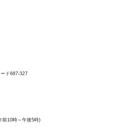
、
ド687-327
/午前10時～午後5時)