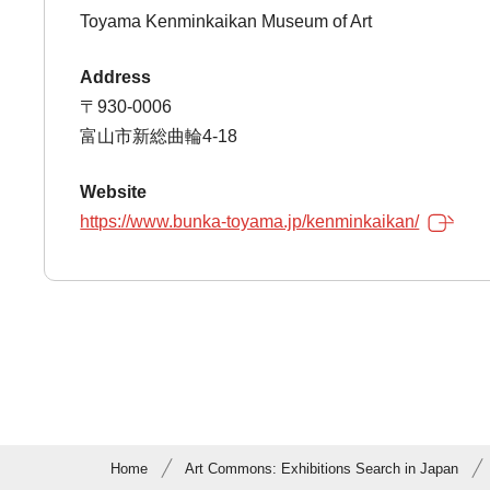
Toyama Kenminkaikan Museum of Art
Address
〒930-0006
富山市新総曲輪4-18
Website
https://www.bunka-toyama.jp/kenminkaikan/
Home
Art Commons: Exhibitions Search in Japan