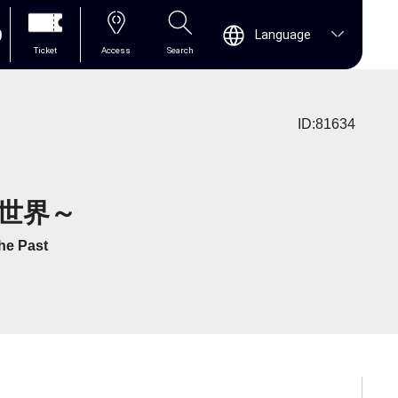
0
Language
Ticket
Access
Search
ID:81634
世界～
he Past