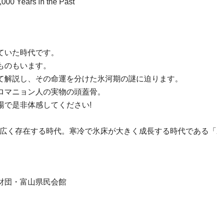
000 Years in the Past
、
ていた時代です。
ものもいます。
て解説し、その命運を分けた氷河期の謎に迫ります。
ロマニョン人の実物の頭蓋骨。
場で是非体感してください!
が広く存在する時代。寒冷で氷床が大きく成長する時代である
財団・富山県民会館