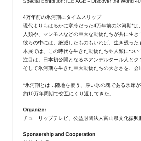
Special Exhibition: ICE AGE－Discover the World 40,
4万年前の氷河期にタイムスリップ!
現代よりもはるかに寒冷だった4万年前の氷河期*は
人類や、マンモスなどの巨大な動物たちが共に生き
彼らの中には、絶滅したものもいれば、生き残った
本展では、この時代を生きた動物たちや人類につい
注目は、日本初公開となるネアンデルタール人とク
そして氷河期を生きた巨大動物たちの大きさを、会
*氷河期とは…陸地を覆う、厚い氷の塊である氷床
約10万年周期で交互にくり返してきた。
Organizer
チューリップテレビ、公益財団法人富山県文化振興
Sponsership and Cooperation