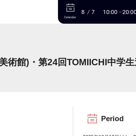
More
8
7
10:00
20:0
Calendar
美術館)・第24回TOMIICHI中学
Period