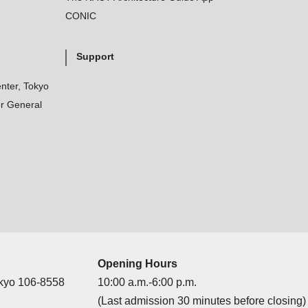
CONIC
Support
nter, Tokyo
r General
Opening Hours
okyo 106-8558
10:00 a.m.-6:00 p.m.
(Last admission 30 minutes before closing)