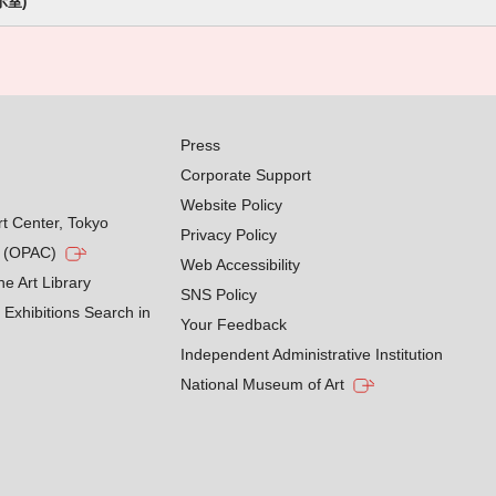
示室)
Press
Corporate Support
Website Policy
rt Center, Tokyo
Privacy Policy
g (OPAC)
Web Accessibility
he Art Library
SNS Policy
Exhibitions Search in
Your Feedback
Independent Administrative Institution
National Museum of Art