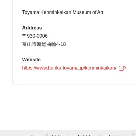
Toyama Kenminkaikan Museum of Art
Address
〒930-0006
富山市新総曲輪4-18
Website
https://www.bunka-toyama.jp/kenminkaikan/