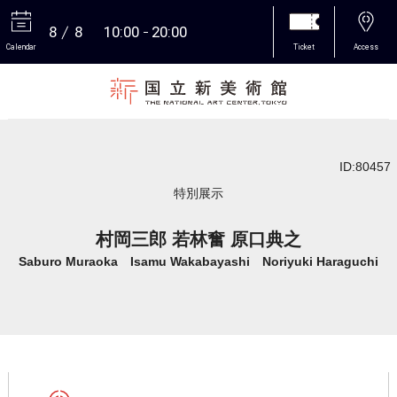
8
8
10:00
20:00
Calendar
Ticket
Access
More
ID:80457
特別展示
村岡三郎 若林奮 原口典之
Saburo Muraoka Isamu Wakabayashi Noriyuki Haraguchi