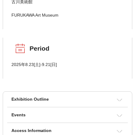
古川美術館
FURUKAWA Art Museum
Period
2025年8.23[土]-9.21[日]
Exhibition Outline
Events
Access Information