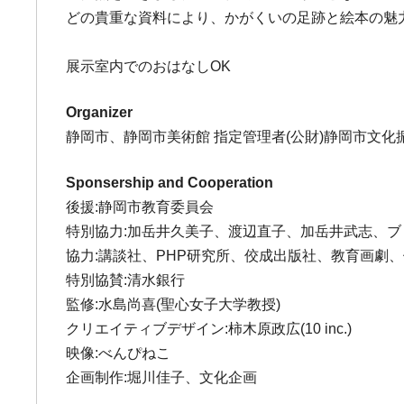
どの貴重な資料により、かがくいの足跡と絵本の魅
展示室内でのおはなしOK
Organizer
静岡市、静岡市美術館 指定管理者(公財)静岡市文
Sponsership and Cooperation
後援:静岡市教育委員会
特別協力:加岳井久美子、渡辺直子、加岳井武志、
協力:講談社、PHP研究所、佼成出版社、教育画
特別協賛:清水銀行
監修:水島尚喜(聖心女子大学教授)
クリエイティブデザイン:柿木原政広(10 inc.)
映像:べんぴねこ
企画制作:堀川佳子、文化企画