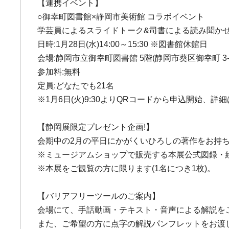
【連携イベント】
○御幸町図書館×静岡市美術館 コラボイベント
学芸員によるスライドトーク&司書による読み聞かせ 
日時:1月28日(水)14:00～15:30 ※図書館休館日
会場:静岡市立御幸町図書館 5階(静岡市葵区御幸町 3-
参加料:無料
定員:どなたでも21名
※1月6日(火)9:30よりQRコードから申込開始、
【静岡展限定プレゼント企画!】
会期中の2月の平日にかがくいひろしの著作をお持ち
※ミュージアムショップで販売する本展公式図録・
※本展をご観覧の方に限ります(1名につき1枚)。
【バリアフリーツールのご案内】
会場にて、手話動画・テキスト・音声による解説を
また、ご希望の方に点字の解説パンフレットをお渡