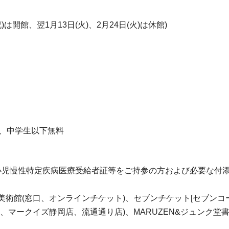
)は開館、翌1月13日(火)、2月24日(火)は休館)
00)円、中学生以下無料
小児慢性特定疾病医療受給者証等をご持参の方および必要な付添
市美術館(窓口、オンラインチケット)、セブンチケット[セブンコード:1
ルシェ店、マークイズ静岡店、流通通り店)、MARUZEN&ジュン