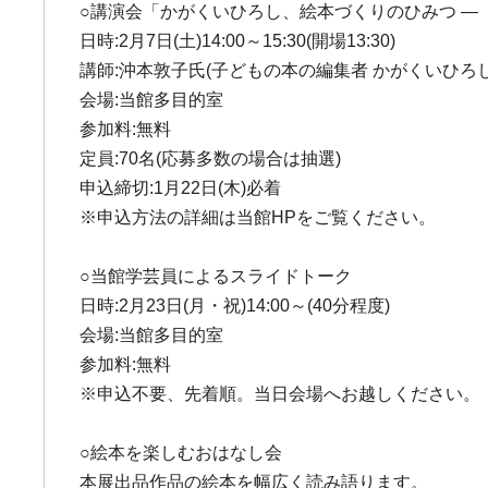
○講演会「かがくいひろし、絵本づくりのひみつ ―
日時:2月7日(土)14:00～15:30(開場13:30)
講師:沖本敦子氏(子どもの本の編集者 かがくいひろ
会場:当館多目的室
参加料:無料
定員:70名(応募多数の場合は抽選)
申込締切:1月22日(木)必着
※申込方法の詳細は当館HPをご覧ください。
○当館学芸員によるスライドトーク
日時:2月23日(月・祝)14:00～(40分程度)
会場:当館多目的室
参加料:無料
※申込不要、先着順。当日会場へお越しください。
○絵本を楽しむおはなし会
本展出品作品の絵本を幅広く読み語ります。