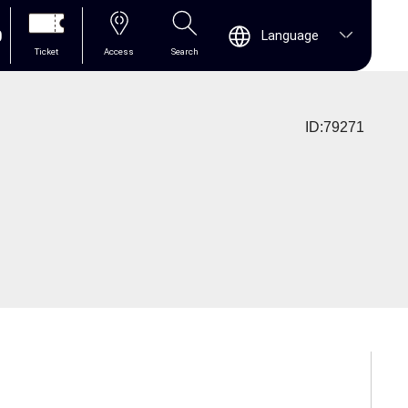
0
Language
Ticket
Access
Search
ID:79271