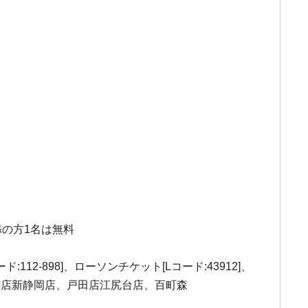
の方1名は無料
12-898]、ローソンチケット[Lコード:43912]、
ク堂書店新静岡店、戸田店江尻台店、百町森