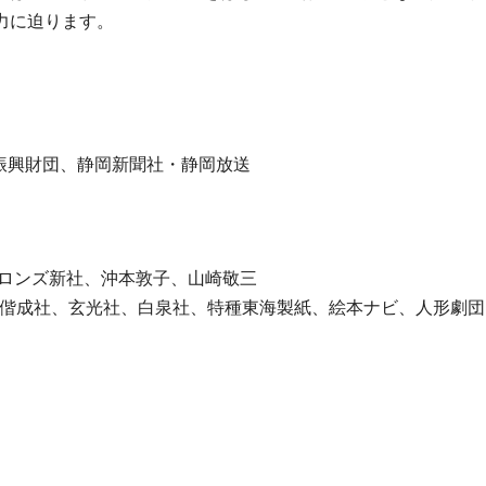
力に迫ります。
化振興財団、静岡新聞社・静岡放送
ブロンズ新社、沖本敦子、山崎敬三
劇、偕成社、玄光社、白泉社、特種東海製紙、絵本ナビ、人形劇