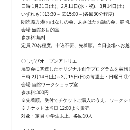
日時:1月31日(土)、2月11日(水・祝)、3月14日(土)
いずれも①13:30～ ②15:00～(各回30分程度)
朗読協力:葵おはなしの会、あさはたお話の会、静
会場:当館多目的室
参加料:無料
定員:70名程度。申込不要、先着順。当日会場へお
〇しずびオープンアトリエ
展覧会に関連したオリジナル創作プログラムを実施
日時:2月14日(土)～3月15日(日)の毎週土・日曜日 ①13:3
会場:当館ワークショップ室
参加料:300円
※先着順。受付でチケットご購入のうえ、ワークシ
※チケットは当日 12:00より販売
対象・定員:小学生以上、各回10人