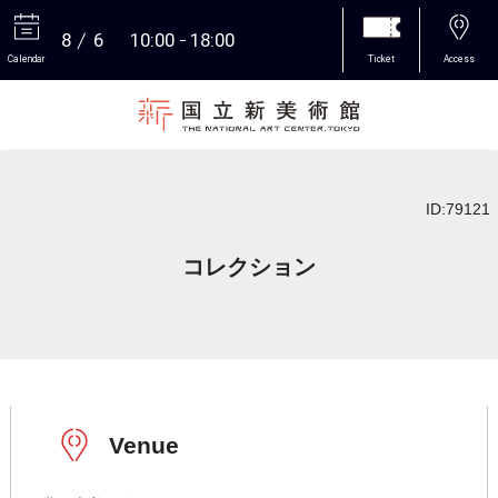
8
6
10:00
18:00
Calendar
Ticket
Access
More
ID:79121
コレクション
Venue