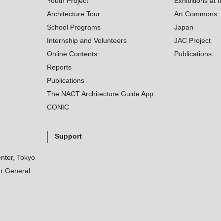
Youth Project
Exhibitions at t
Architecture Tour
Art Commons : 
School Programs
Japan
Internship and Volunteers
JAC Project
Online Contents
Publications
Reports
Publications
The NACT Architecture Guide App
CONIC
Support
nter, Tokyo
r General