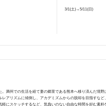
3/1(土)→5/11(日)
れました。満州での生活を経て妻の郷里である熊本へ移り済んだ境
ルレアリズムに傾倒し、アカデミズムからの脱却を目指すなど
気軽にスケッチするなど、気負いのない自由な時間を好む素朴