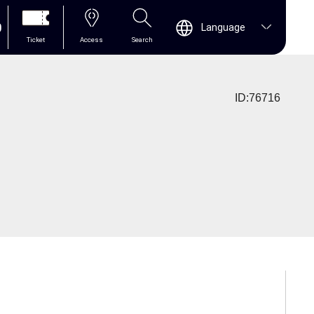
0
Language
Ticket
Access
Search
ID:76716