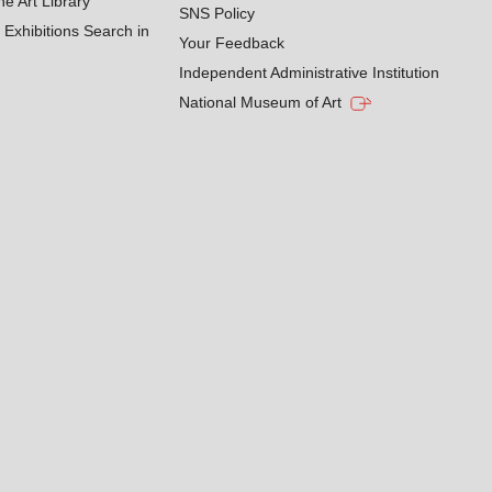
he Art Library
SNS Policy
Exhibitions Search in
Your Feedback
Independent Administrative Institution
National Museum of Art