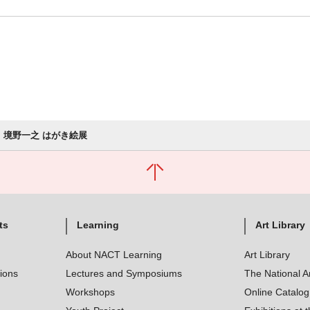
境野一之 はがき絵展
ts
Learning
Art Library
About NACT Learning
Art Library
tions
Lectures and Symposiums
The National A
Workshops
Online Catalo