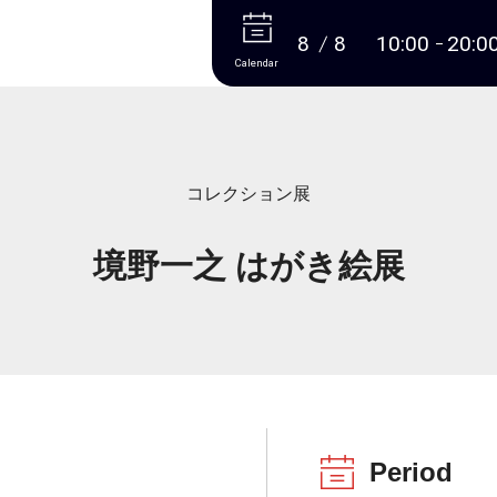
More
8
8
10:00
20:0
Calendar
コレクション展
境野一之 はがき絵展
Period