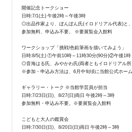
開催記念トークショー
日時:7/1(土) 午後2時～午後3時
◎出品作家より、ぼんぼん氏(イロドリアル代表)と
参加無料、申込み不要。 ※要展覧会入館料
ワークショップ「挑戦!色鉛筆画を描いてみよう」
日時:8/5(土) ①午前10時～11時30分(90分)②午後1時
◎音海はる氏、みやかわ氏(両者ともイロドリアル所
※参加・申込み方法は、6月中旬頃に当館公式ホー
ギャラリー・トーク ※当館学芸員が担当
日時:7/23日(日)、8/27(日)両日 午後2時～3時
参加無料・申込み不要。※要展覧会入館料
こどもと大人の鑑賞会
日時:7/30日(日)、8/20日(日)両日 午後2時～3時