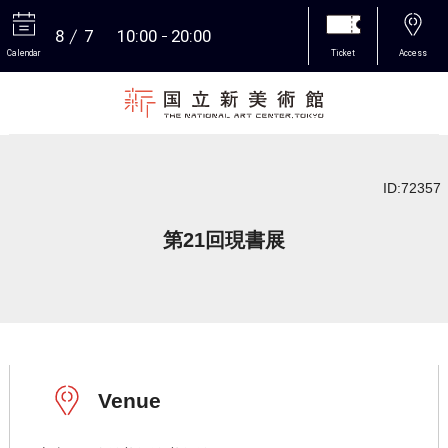
8
7
10:00
20:00
Calendar
Ticket
Access
More
ID:72357
第21回現書展
Venue