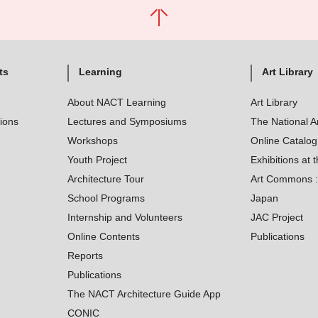
ts
Learning
Art Library
About NACT Learning
Art Library
tions
Lectures and Symposiums
The National A
Workshops
Online Catalo
Youth Project
Exhibitions at t
Architecture Tour
Art Commons : 
School Programs
Japan
Internship and Volunteers
JAC Project
Online Contents
Publications
Reports
Publications
The NACT Architecture Guide App
CONIC