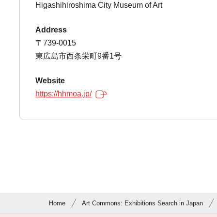
Higashihiroshima City Museum of Art
Address
〒739-0015
東広島市西条栄町9番1号
Website
https://hhmoa.jp/
Home
Art Commons: Exhibitions Search in Japan