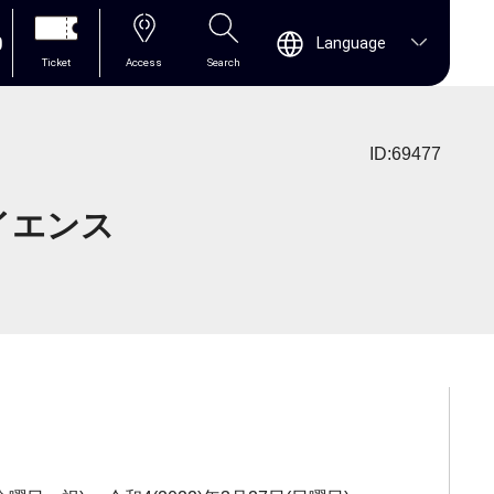
0
Language
Ticket
Access
Search
ID:69477
イエンス