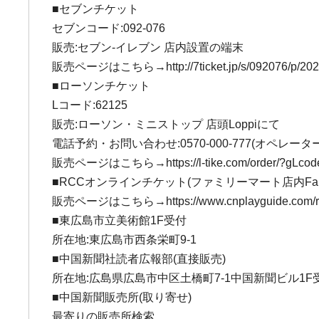
■セブンチケット
セブンコード:092-076
販売:セブン-イレブン 店内設置の端末
販売ページはこちら→http://7ticket.jp/s/092076/p/202
■ローソンチケット
Lコード:62125
販売:ローソン・ミニストップ 店頭Loppiにて
電話予約・お問い合わせ:0570-000-777(オペレーター対応
販売ページはこちら→https://l-tike.com/order/?gLcod
■RCCオンラインチケット(ファミリーマート店内Fam
販売ページはこちら→https://www.cnplayguide.com/r
■東広島市立美術館1F受付
所在地:東広島市西条栄町9-1
■中国新聞社読者広報部(直接販売)
所在地:広島県広島市中区土橋町7-1中国新聞ビル1F
■中国新聞販売所(取り寄せ)
最寄りの販売所検索