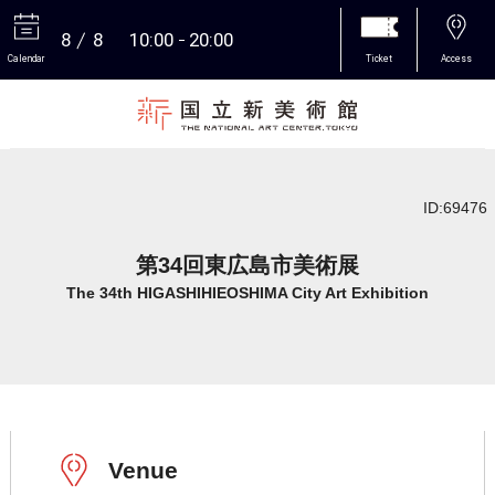
8
8
10:00
20:00
Calendar
Ticket
Access
More
ID:69476
第34回東広島市美術展
The 34th HIGASHIHIEOSHIMA City Art Exhibition
Venue