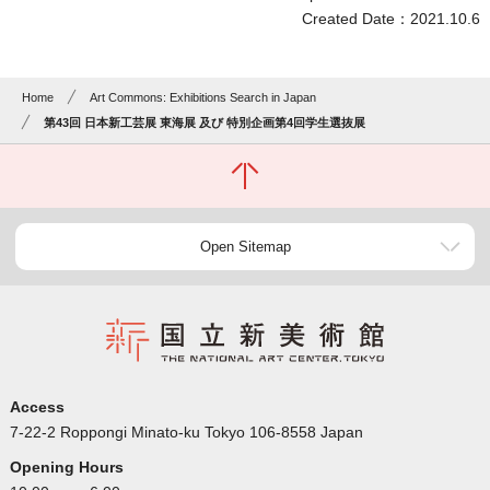
Created Date：2021.10.6
Home
Art Commons: Exhibitions Search in Japan
第43回 日本新工芸展 東海展 及び 特別企画第4回学生選抜展
Open Sitemap
Access
7-22-2 Roppongi Minato-ku Tokyo 106-8558 Japan
Opening Hours