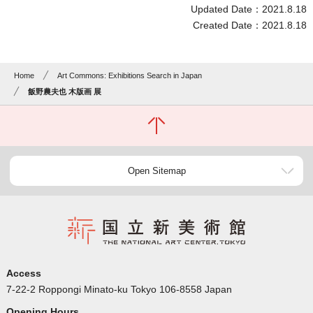
Updated Date：2021.8.18
Created Date：2021.8.18
Home
Art Commons: Exhibitions Search in Japan
飯野農夫也 木版画 展
Open Sitemap
Access
7-22-2 Roppongi Minato-ku Tokyo 106-8558 Japan
Opening Hours