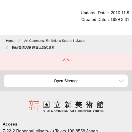
Updated Date：2010.11.9
Created Date：1999.3.31
Home
Art Commons: Exhibitions Search in Japan
原始美術の華 縄文土器の造形
Open Sitemap
Access
7-22-2 Roppongi Minato-ku Tokyo 106-8558 Japan