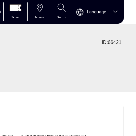
0
Language
Ticket
Access
Search
ID:66421