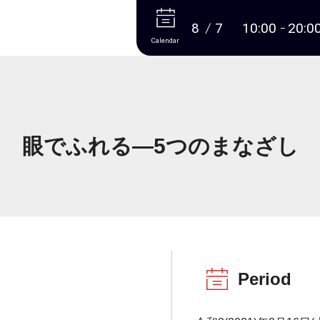
More
8
7
10:00
20:0
Calendar
眼でふれる―5つのまなざし
Period