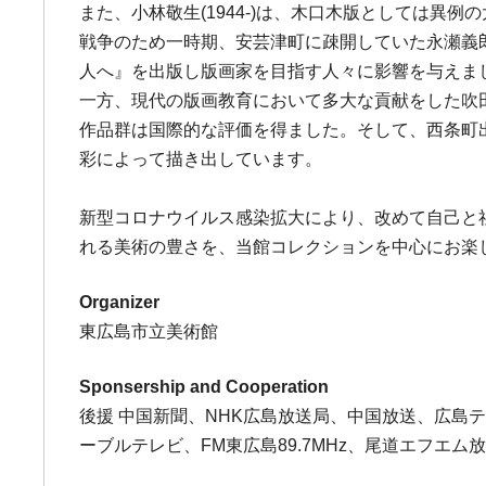
また、小林敬生(1944-)は、木口木版としては
戦争のため一時期、安芸津町に疎開していた永瀬義郎(
人へ』を出版し版画家を目指す人々に影響を与えま
一方、現代の版画教育において多大な貢献をした吹田
作品群は国際的な評価を得ました。そして、西条町出
彩によって描き出しています。
新型コロナウイルス感染拡大により、改めて自己と
れる美術の豊さを、当館コレクションを中心にお楽
Organizer
東広島市立美術館
Sponsership and Cooperation
後援 中国新聞、NHK広島放送局、中国放送、広島
ーブルテレビ、FM東広島89.7MHz、尾道エフエム