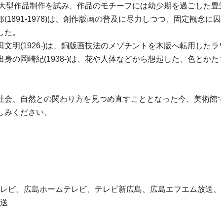
異例の大型作品制作を試み、作品のモチーフには幼少期を過ごした
1891-1978)は、創作版画の普及に尽力しつつ、固定観念に
した。
文明(1926-)は、銅版画技法のメゾチントを木版へ転用した
身の岡崎紀(1938-)は、花や人体などから想起した、色とか
社会、自然との関わり方を見つめ直すこととなった今、美術館
しみください。
テレビ、広島ホームテレビ、テレビ新広島、広島エフエム放送、(
放送