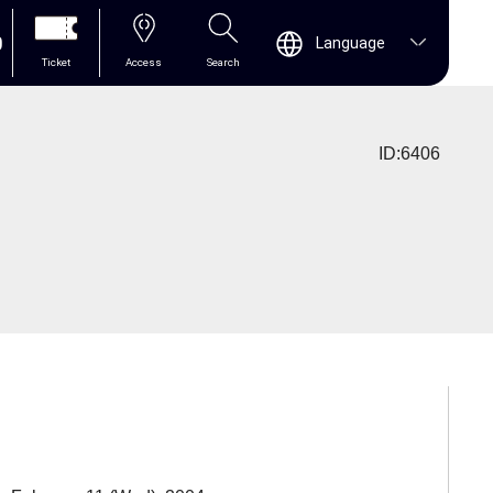
0
Language
Ticket
Access
Search
ID:6406