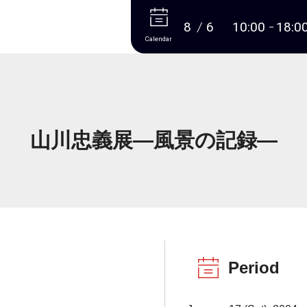
More
8
6
10:00
18:0
Calendar
山川忠義展―風景の記録―
Period