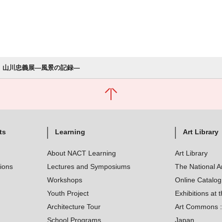
山川忠義展―風景の記録―
ts
Learning
Art Library
About NACT Learning
Art Library
tions
Lectures and Symposiums
The National A
Workshops
Online Catalo
Youth Project
Exhibitions at t
Architecture Tour
Art Commons : 
School Programs
Japan