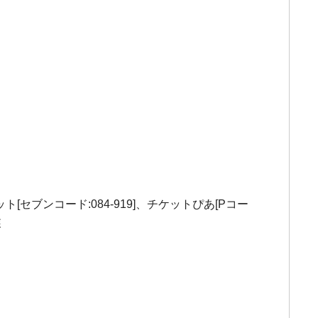
ト[セブンコード:084-919]、チケットぴあ[Pコー
森