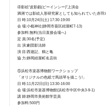
④影絵“皮影戯(ピーインシー)”上演会
満洲では影絵人形研究家としても知られていた赤羽末
日 時:10月24日(土) 17:30-19:00
会 場:小梳神社(静岡市葵区紺屋町7-13)
参加料:無料(当日直接会場へ)
定 員:30名(予定)
出 演:劇団影法師
演 目:西遊記、鶴と亀
協 力:静岡紺屋町名店街
⑤浜松市楽器博物館ワークショップ
「オリジナルの色紙で馬頭琴を描こう!」
日 時:11月22日(日) 13:30-16:00
会 場:浜松市楽器博物館(浜松市中区中央3-9-1)
講 師:静岡市美術館学芸員
参加料:500円