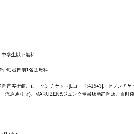
0)円、中学生以下無料
よび介助者原則1名は無料
:静岡市美術館、ローソンチケット[Lコード:41543]、セブンチケッ
岡店、流通通り店)、MARUZEN&ジュンク堂書店新静岡店、百町
3_01.php