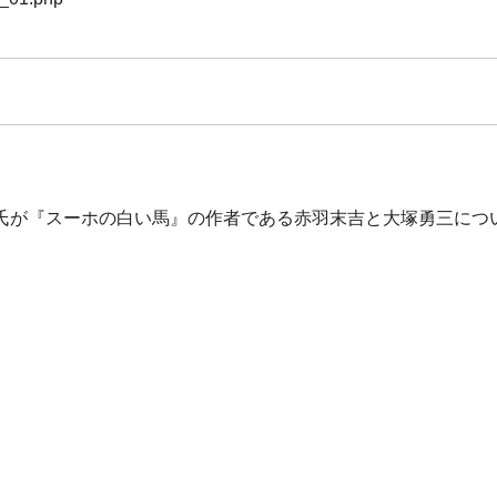
氏が『スーホの白い馬』の作者である赤羽末吉と大塚勇三につ