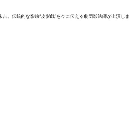
吉。伝統的な影絵“皮影戯”を今に伝える劇団影法師が上演し