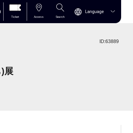
0
Language
Ticket
Access
Search
ID:63889
)展