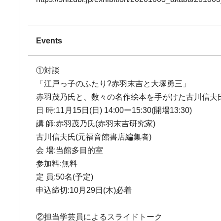
Events
①対談
「江戸っ子のふたり?赤羽末吉と大塚勇三」
赤羽茂乃氏と、数々の名作絵本を手がけた古川信夫
日 時:11月15日(日) 14:00ー15:30(開場13:30)
講 師:赤羽茂乃氏(赤羽末吉研究家)
古川信夫氏(元福音館書店編集者)
会 場:当館多目的室
参加料:無料
定 員:50名(予定)
申込締切:10月29日(木)必着
②担当学芸員によるスライドトーク