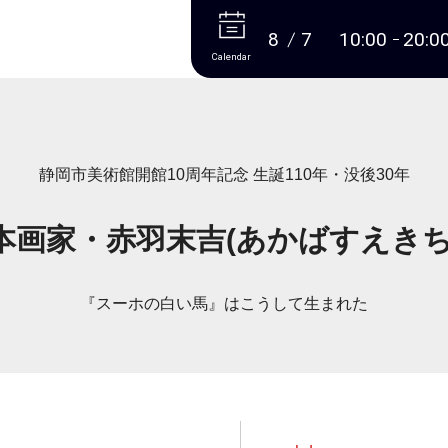
More
8
7
10:00
20:0
Calendar
静岡市美術館開館10周年記念 生誕110年・没後30年
本画家・赤羽末吉(あかばすえきち
『スーホの白い馬』はこうして生まれた