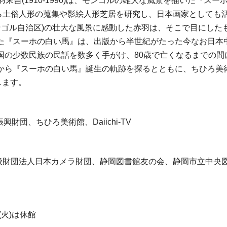
末吉(1910-1990)は、モンゴルの雄大な風景を描いた『ス
傍ら土俗人形の蒐集や影絵人形芝居を研究し、日本画家として
モンゴル自治区)の壮大な風景に感動した赤羽は、そこで目にし
た『スーホの白い馬』は、出版から半世紀がたった今なお日本
の少数民族の民話を数多く手がけ、80歳で亡くなるまでの間
から『スーホの白い馬』誕生の軌跡を探るとともに、ちひろ美
します。
財団、ちひろ美術館、Daiichi-TV
一般財団法人日本カメラ財団、静岡図書館友の会、静岡市立中
(火)は休館