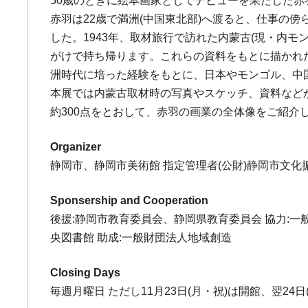
50歳のときに絵本画家としてデビューを果たした赤羽
赤羽は22歳で満洲(中国東北部)へ渡ると、仕事の
した。1943年、取材旅行で訪れた内蒙古(現・内
がけで持ち帰ります。これらの資料をもとに描かれ
洲時代に培った経験をもとに、日本やモンゴル、中国
本展では内蒙古取材時の写真やスケッチ、資料など
約300点をとおして、赤羽の画業の全体像をご紹介
Organizer
静岡市、静岡市美術館 指定管理者(公財)静岡市文化振興
Sponsership and Cooperation
後援:静岡市教育委員会、静岡県教育委員会 協力:
央図書館 助成:一般財団法人地域創造
Closing Days
毎週月曜日 ただし11月23日(月・祝)は開館、翌24日