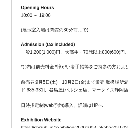
Opening Hours
10:00 ～ 19:00
(展示室入場は閉館の30分前まで)
Admission (tax included)
一般1,200(1,000)円、大高生・70歳以上800(60
*( )内は前売料金 *障がい者手帳等をご持参の方お
前売券:9月5日(土)ー10月2日(金)まで販売 取扱場所
ド:685-331]、谷島屋(パルシェ店、マークイズ静
日時指定制(web予約)導入、詳細はHPへ
Exhibition Website
https://shizubi.jp/exhibition/20201003_akaba/20100