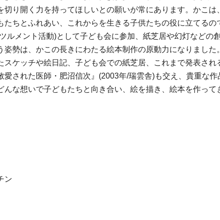
を切り開く力を持ってほしいとの願いが常にあります。かこは
もたちとふれあい、これからを生きる子供たちの役に立てるの
セツルメント活動)として子ども会に参加、紙芝居や幻灯などの
う姿勢は、かこの長きにわたる絵本制作の原動力になりました
たスケッチや絵日記、子ども会での紙芝居、これまで発表され
愛された医師・肥沼信次』(2003年/瑞雲舎)も交え、貴重な
どんな想いで子どもたちと向き合い、絵を描き、絵本を作って
。
チン