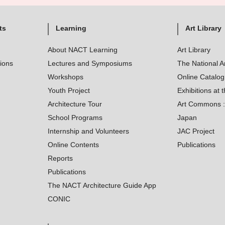
ts
Learning
Art Library
About NACT Learning
Art Library
tions
Lectures and Symposiums
The National A
Workshops
Online Catalo
Youth Project
Exhibitions at t
Architecture Tour
Art Commons : 
School Programs
Japan
Internship and Volunteers
JAC Project
Online Contents
Publications
Reports
Publications
The NACT Architecture Guide App
CONIC