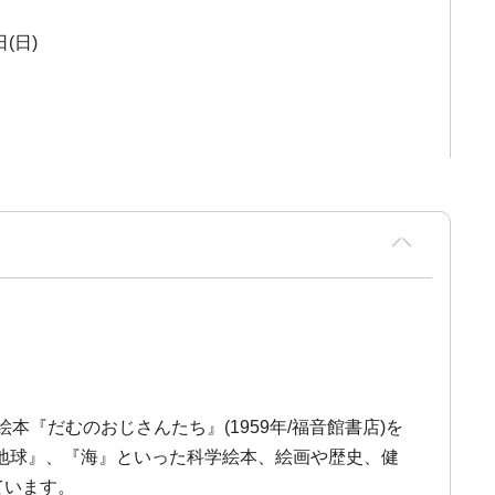
日(日)
本『だむのおじさんたち』(1959年/福音館書店)を
地球』、『海』といった科学絵本、絵画や歴史、健
ています。