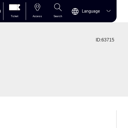
0
Language
Ticket
Access
Search
ID:63715