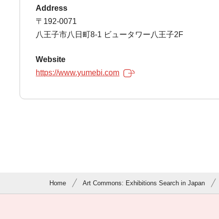
Address
〒192-0071
八王子市八日町8-1 ビュータワー八王子2F
Website
https://www.yumebi.com
Home
Art Commons: Exhibitions Search in Japan