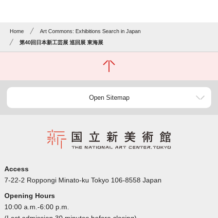
Home
Art Commons: Exhibitions Search in Japan
第40回日本新工芸展 巡回展 東海展
Open Sitemap
Access
7-22-2 Roppongi Minato-ku Tokyo 106-8558 Japan
Opening Hours
10:00 a.m.-6:00 p.m.
(Last admission 30 minutes before closing)