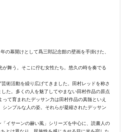
すべき年の幕開けとして爲三郎記念館の壁画を手掛けた、
光が舞う。そこに佇む女性たち。悠久の時を奏でる
ず芸術活動を繰り広げてきました。田村レッドを称さ
ました。多くの人を魅了してやまない田村作品の原点
よって育まれたデッサン力は田村作品の真髄といえ
、シンプルな人の姿。それらが凝縮されたデッサン
ン「イサーンの赫い風」シリーズを中心に、読書人の
たちとは異なり、民族性を感じさせる目に光を宿した