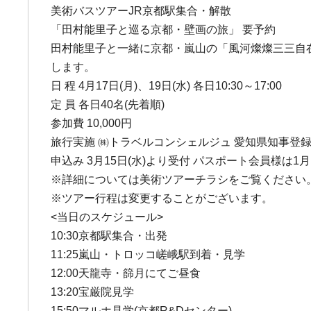
美術バスツアーJR京都駅集合・解散
「田村能里子と巡る京都・壁画の旅」 要予約
田村能里子と一緒に京都・嵐山の「風河燦燦三三自在
します。
日 程 4月17日(月)、19日(水) 各日10:30～17:00
定 員 各日40名(先着順)
参加費 10,000円
旅行実施 ㈱トラベルコンシェルジュ 愛知県知事登録旅
申込み 3月15日(水)より受付 パスポート会員様は1
※詳細については美術ツアーチラシをご覧ください
※ツアー行程は変更することがございます。
<当日のスケジュール>
10:30京都駅集合・出発
11:25嵐山・トロッコ嵯峨駅到着・見学
12:00天龍寺・篩月にてご昼食
13:20宝厳院見学
15:50マルホ見学(京都R&Dセンター)