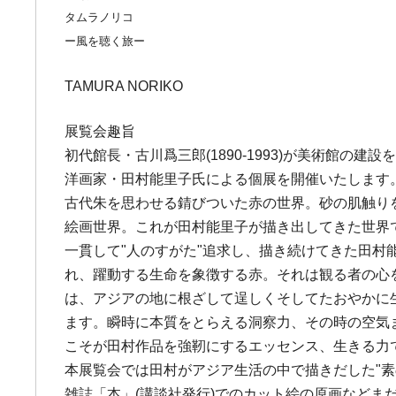
タムラノリコ
ー風を聴く旅ー
TAMURA NORIKO
展覧会趣旨
初代館長・古川爲三郎(1890-1993)が美術館
洋画家・田村能里子氏による個展を開催いたします
古代朱を思わせる錆びついた赤の世界。砂の肌触り
絵画世界。これが田村能里子が描き出してきた世界
一貫して"人のすがた"追求し、描き続けてきた田
れ、躍動する生命を象徴する赤。それは観る者の心
は、アジアの地に根ざして逞しくそしてたおやかに
ます。瞬時に本質をとらえる洞察力、その時の空気
こそが田村作品を強靭にするエッセンス、生きる力
本展覧会では田村がアジア生活の中で描きだした"
雑誌「本」(講談社発行)でのカット絵の原画など