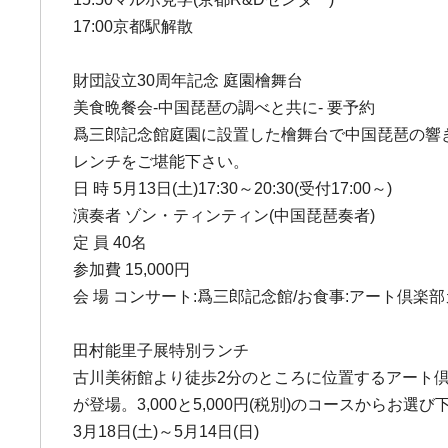
17:00京都駅解散
財団設立30周年記念 庭園檜舞台
美食晩餐会-中国琵琶の調べと共に- 要予約
爲三郎記念館庭園に設置した檜舞台で中国琵琶の響
レンチをご堪能下さい。
日 時 5月13日(土)17:30～20:30(受付17:00～)
演奏者 ゾン・ティンティン(中国琵琶奏者)
定 員 40名
参加費 15,000円
会 場 コンサート:爲三郎記念館/お食事:アート倶楽
田村能里子展特別ランチ
古川美術館より徒歩2分のところに位置するアート
が登場。3,000と5,000円(税別)のコースからお選び
3月18日(土)～5月14日(日)