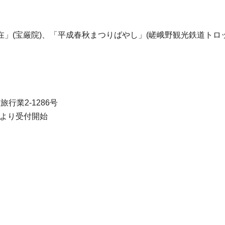
」(宝厳院)、「平成春秋まつりばやし」(嵯峨野観光鉄道トロ
行業2-1286号
月より受付開始
。