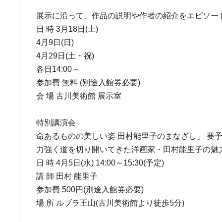
展示に沿って、作品の説明や作者の紹介をエピソー
日 時 3月18日(土)
4月9日(日)
4月29日(土・祝)
各日14:00～
参加費 無料 (別途入館券必要)
会 場 古川美術館 展示室
特別講演会
命あるものの美しい姿 田村能里子のまなざし」 要
力強く道を切り開いてきた洋画家・田村能里子の魅
日 時 4月5日(水) 14:00～15:30(予定)
講 師 田村 能里子
参加費 500円(別途入館券必要)
場 所 ルブラ王山(古川美術館より徒歩5分)