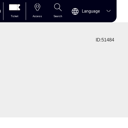
0
Language
Ticket
Access
Search
ID:51484