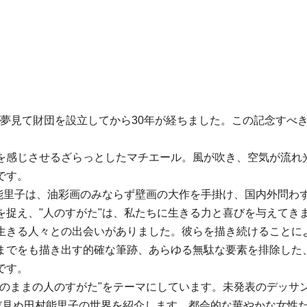
の建設を夢見て財団を設立してから30年が経ちました。この記念
。
を感じさせるざらっとしたマチエール。風が吹き、空気が流れ
です。
村能里子は、油彩画のみならず壁画の大作を手掛け、国内外問わ
を捉え、"人のすがた"は、私たちに生きる力と喜びを与えてき
生きる人々との出会いがありました。彼らを描き続けることに
までをも描き出す的確な筆跡、あらゆる無駄な要素を排除した
です。
素のままの人のすがた"をテーマにしています。未発表のデッサ
まだ見ぬ田村能里子の世界を紹介します。都会的な華やかな女性