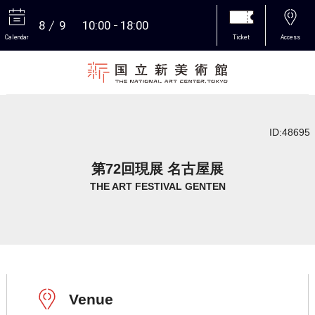
8
9
10:00
18:00
Calendar
Ticket
Access
More
ID:48695
第72回現展 名古屋展
THE ART FESTIVAL GENTEN
Venue