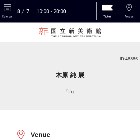
8
7
10:00
20:00
Calendar
Ticket
Access
More
ID:48386
木原 純 展
「in」
Venue