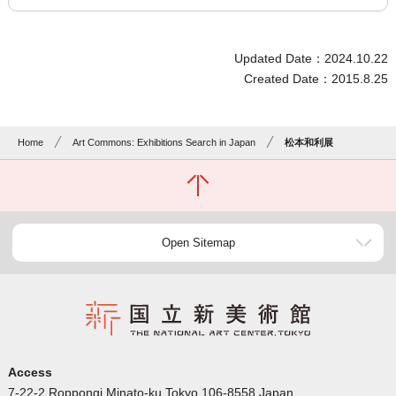
Updated Date：2024.10.22
Created Date：2015.8.25
Home
Art Commons: Exhibitions Search in Japan
松本和利展
Open Sitemap
Access
7-22-2 Roppongi Minato-ku Tokyo 106-8558 Japan