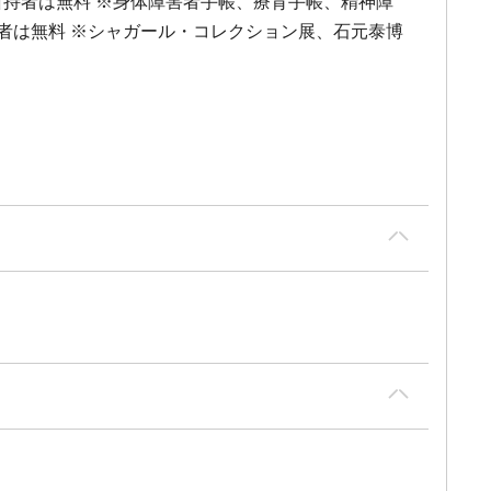
覧券所持者は無料 ※身体障害者手帳、療育手帳、精神障
者は無料 ※シャガール・コレクション展、石元泰博