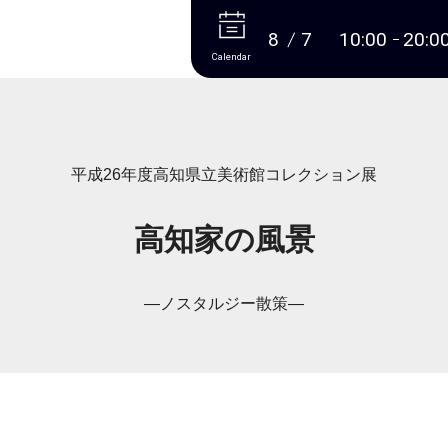
More
8
7
10:00
20:0
Calendar
平成26年度高知県立美術館コレクション展
高知家の風景
―ノスタルジー散策―