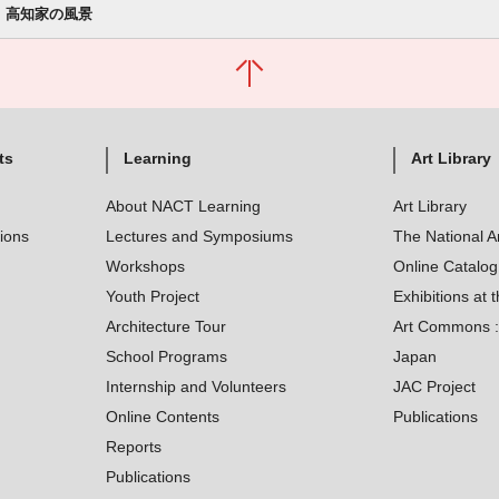
高知家の風景
ts
Learning
Art Library
About NACT Learning
Art Library
tions
Lectures and Symposiums
The National A
Workshops
Online Catalo
Youth Project
Exhibitions at t
Architecture Tour
Art Commons : 
School Programs
Japan
Internship and Volunteers
JAC Project
Online Contents
Publications
Reports
Publications