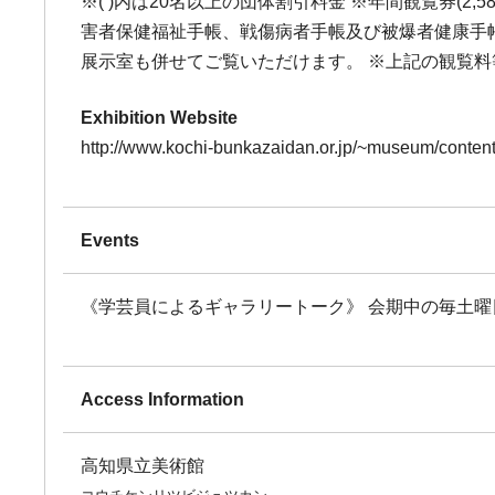
※( )内は20名以上の団体割引料金 ※年間観覧券(
害者保健福祉手帳、戦傷病者手帳及び被爆者健康手帳
展示室も併せてご覧いただけます。 ※上記の観覧
Exhibition Website
http://www.kochi-bunkazaidan.or.jp/~museum/content
Events
《学芸員によるギャラリートーク》 会期中の毎土曜日 1
Access Information
高知県立美術館