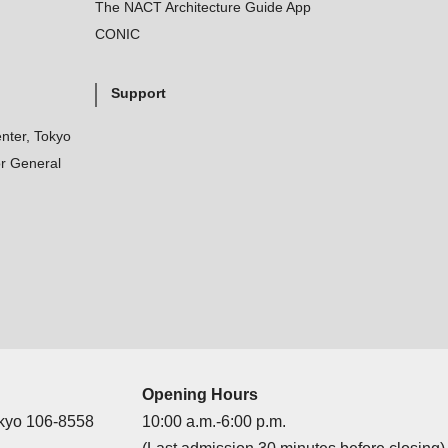
The NACT Architecture Guide App
CONIC
Support
nter, Tokyo
r General
Opening Hours
okyo 106-8558
10:00 a.m.-6:00 p.m.