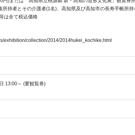
2,580円)または「高知県立桃源郷 新・高知の造形文化展」観
所持者とその介護者(1名)、高知県及び高知市の長寿手帳所持
料等は全て税込価格
s/exhibition/collection/2014/2014hukei_kochike.html
3:00～ (要観覧券)