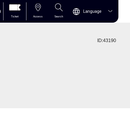
0
Language
Ticket
Access
Search
ID:43190