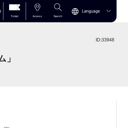
0
Language
Ticket
Access
Search
ID:33948
ム」