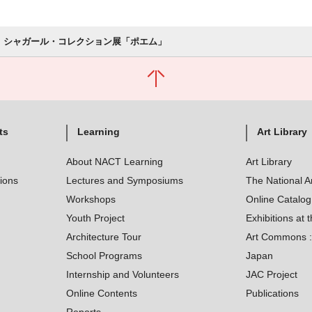
シャガール・コレクション展「ポエム」
ts
Learning
Art Library
About NACT Learning
Art Library
tions
Lectures and Symposiums
The National A
Workshops
Online Catalo
Youth Project
Exhibitions at t
Architecture Tour
Art Commons : 
School Programs
Japan
Internship and Volunteers
JAC Project
Online Contents
Publications