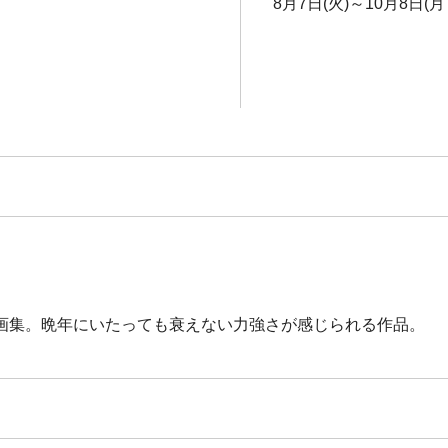
8月7日(火)～10月8日(月
画集。晩年にいたっても衰えない力強さが感じられる作品。