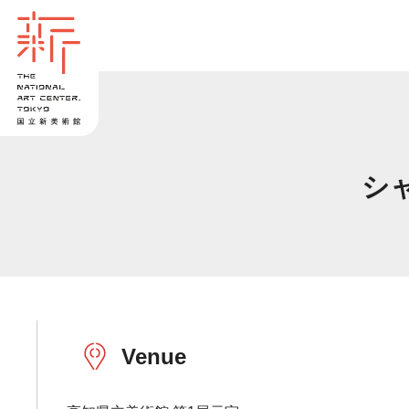
シ
Venue