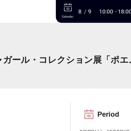
More
8
9
10:00
18:0
Calendar
ャガール・コレクション展「ポエ
Period