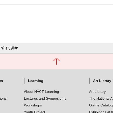
箱イリ美術
ts
Learning
Art Library
About NACT Learning
Art Library
tions
Lectures and Symposiums
The National A
Workshops
Online Catalo
Youth Project
Exhibitions at t