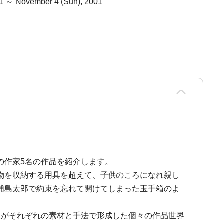
01 ～ November 4 (Sun), 2001
の作家5名の作品を紹介します。
物を収納する用具を超えて、子供のころになれ親し
浦島太郎で約束を忘れて開けてしまった玉手箱のよ
家がそれぞれの素材と手法で形成した個々の作品世界