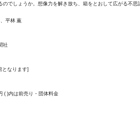
るのでしょうか。想像力を解き放ち、箱をとおして広がる不思
、平林 薫
聞社
館となります]
00)円 ( )内は前売り・団体料金