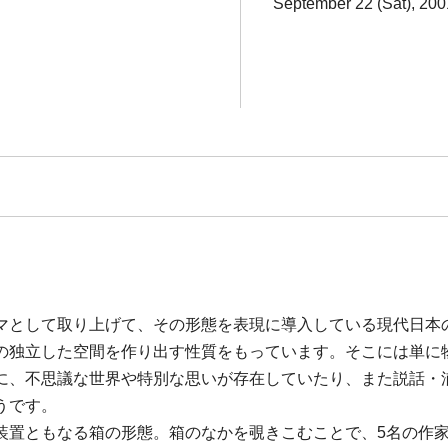
September 22 (Sat), 20
マとして取り上げて、その形態を表現に導入している現代日本
の独立した空間を作り出す性質をもっています。そこには単に
に、不思議な世界や特別な思いが存在していたり、また説話・
うです。
装置ともなる箱の形態。箱のなかを覗きこむことで、5名の作