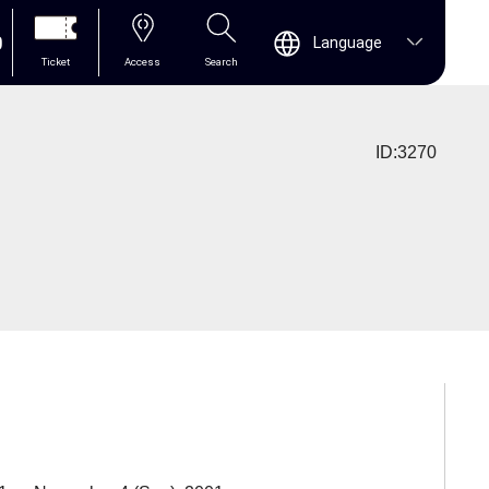
0
Language
Ticket
Access
Search
ID:3270