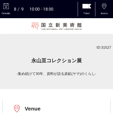
8
9
10:00
18:00
Calendar
Ticket
Access
More
ID:31527
永山亘コレクション展
-集め続けて30年、資料が語る炭鉱(ヤマ)のくらし-
Venue