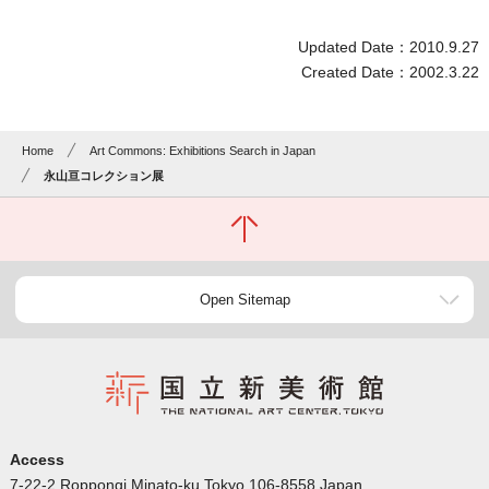
Updated Date：2010.9.27
Created Date：2002.3.22
Home
Art Commons: Exhibitions Search in Japan
永山亘コレクション展
Open Sitemap
Access
7-22-2 Roppongi Minato-ku Tokyo 106-8558 Japan