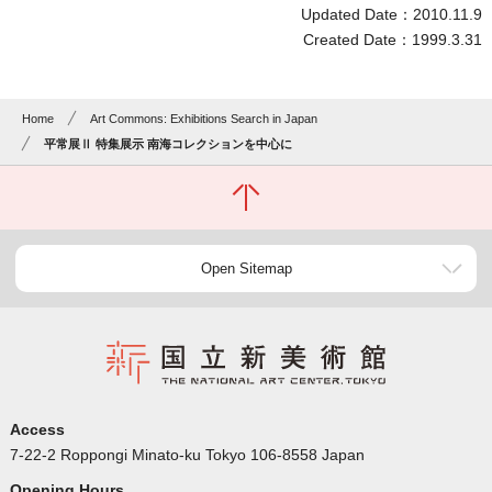
Updated Date：2010.11.9
Created Date：1999.3.31
Home
Art Commons: Exhibitions Search in Japan
平常展Ⅱ 特集展示 南海コレクションを中心に
Open Sitemap
Access
7-22-2 Roppongi Minato-ku Tokyo 106-8558 Japan
Opening Hours