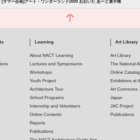
[サマー企画]アート・ワンダーランド2009 おおいた あーと選手権
ts
Learning
Art Library
About NACT Learning
Art Library
tions
Lectures and Symposiums
The National A
Workshops
Online Catalo
Youth Project
Exhibitions at t
Architecture Tour
Art Commons : 
School Programs
Japan
Internship and Volunteers
JAC Project
Online Contents
Publications
Reports
Publications
The NACT Architecture Guide App