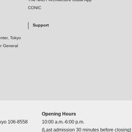
CONIC
Support
nter, Tokyo
r General
Opening Hours
okyo 106-8558
10:00 a.m.-6:00 p.m.
(Last admission 30 minutes before closing)