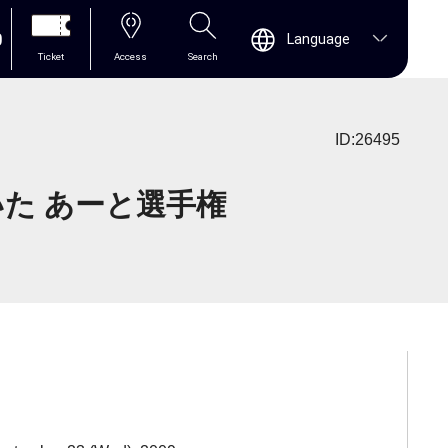
0
Language
Ticket
Access
Search
ID:26495
いた あーと選手権