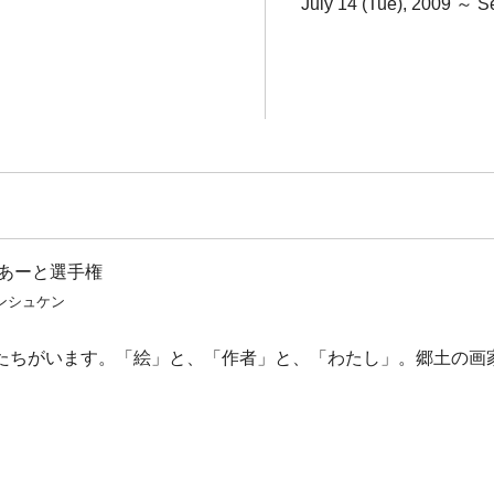
July 14 (Tue), 2009 ～ 
 あーと選手権
センシュケン
たちがいます。「絵」と、「作者」と、「わたし」。郷土の画家