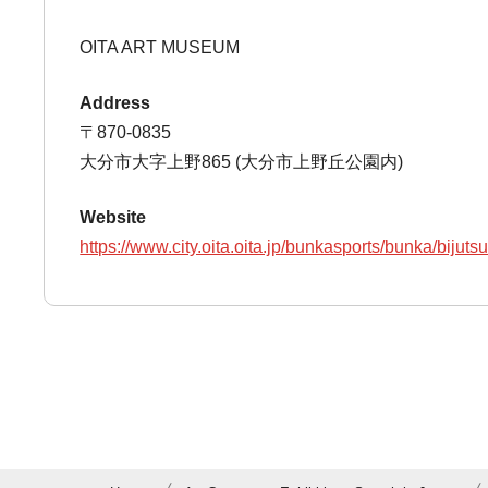
OITA ART MUSEUM
Address
〒870-0835
大分市大字上野865 (大分市上野丘公園内)
Website
https://www.city.oita.oita.jp/bunkasports/bunka/bijuts