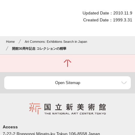
Updated Date：2010.11.9
Created Date：1999.3.31
Home
Art Commons: Exhibitions Search in Japan
開館30周年記念 コレクションの精華
Open Sitemap
Access
7-22-2 Roppongi Minato-ku Tokyo 106-8558 Japan