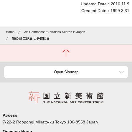
Updated Date：2010.11.9
Created Date：1999.3.31
Home
Art Commons: Exhibitions Search in Japan
第60回 二紀展 大分巡回展
Open Sitemap
Access
7-22-2 Roppongi Minato-ku Tokyo 106-8558 Japan
Opening Hours