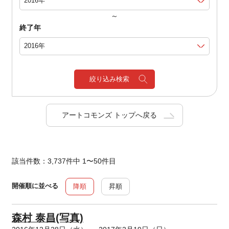
～
終了年
絞り込み検索
アートコモンズ トップへ戻る
該当件数：3,737件中 1〜50件目
開催順に並べる
降順
昇順
森村 泰昌(写真)