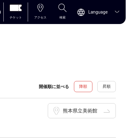
0
Language
チケット
アクセス
検索
開催順に並べる
降順
昇順
熊本県立美術館