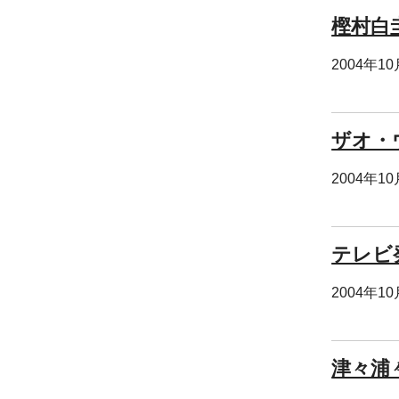
樫村白
2004年1
ザオ・
2004年1
テレビ
2004年1
津々浦