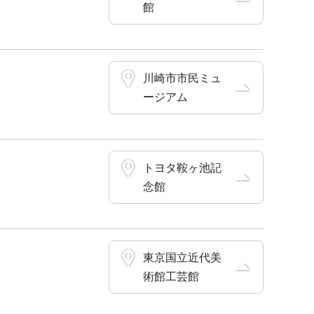
館
川崎市市民ミュ
ージアム
トヨタ鞍ヶ池記
念館
東京国立近代美
術館工芸館