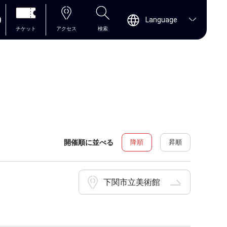
0
Language
チケット
アクセス
検索
開催順に並べる
降順
昇順
下関市立美術館