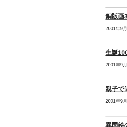
銅版画
2001年9
生誕10
2001年9
親子で
2001年9
異国絵