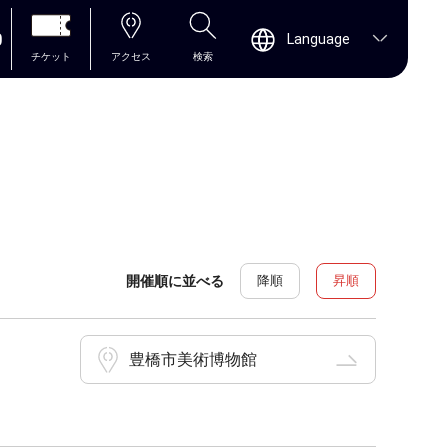
0
Language
チケット
アクセス
検索
開催順に並べる
降順
昇順
豊橋市美術博物館