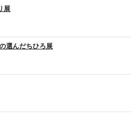
り展
ンの選んだちひろ展