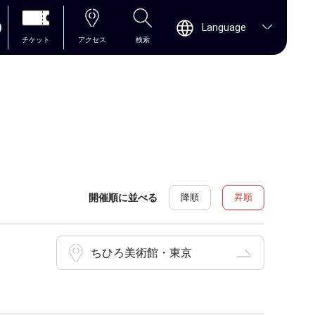
0
Language
チケット
アクセス
検索
開催順に並べる
降順
昇順
ちひろ美術館・東京