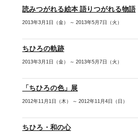
読みつがれる絵本 語りつがれる物語
2013年3月1日（金） ～ 2013年5月7日（火）
ちひろの軌跡
2013年3月1日（金） ～ 2013年5月7日（火）
「ちひろの色」展
2012年11月1日（木） ～ 2012年11月4日（日）
ちひろ・和の心