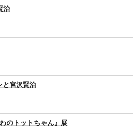
賢治
ンと宮沢賢治
ぎわのトットちゃん』展