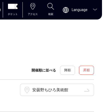
0
Language
チケット
アクセス
検索
開催順に並べる
降順
昇順
安曇野ちひろ美術館