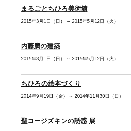
まるごとちひろ美術館
2015年3月1日（日） ～ 2015年5月12日（火）
内藤廣の建築
2015年3月1日（日） ～ 2015年5月12日（火）
ちひろの絵本づくり
2014年9月19日（金） ～ 2014年11月30日（日）
聖コージズキンの誘惑 展