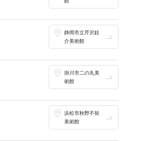
館
静岡市立芹沢銈
介美術館
掛川市二の丸美
術館
浜松市秋野不矩
美術館