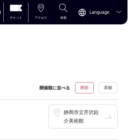
0
Language
チケット
アクセス
検索
開催順に並べる
降順
昇順
静岡市立芹沢銈
介美術館