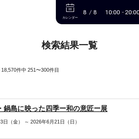
本文へ
8
8
10:00
20:0
カレンダー
検索結果一覧
8,570件中 251〜300件目
・鍋島に映った四季ー和の意匠ー展
月3日（金） ～ 2026年6月21日（日）