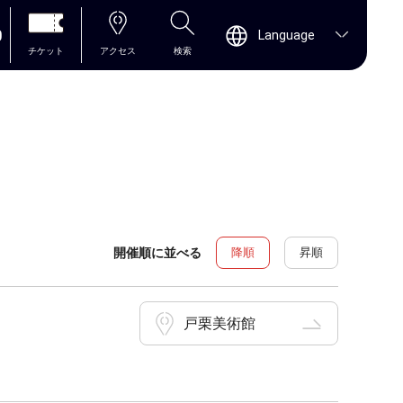
0
Language
チケット
アクセス
検索
開催順に並べる
降順
昇順
戸栗美術館