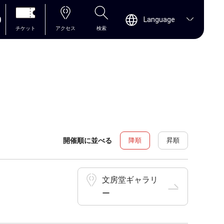
0
Language
チケット
アクセス
検索
開催順に並べる
降順
昇順
文房堂ギャラリ
ー