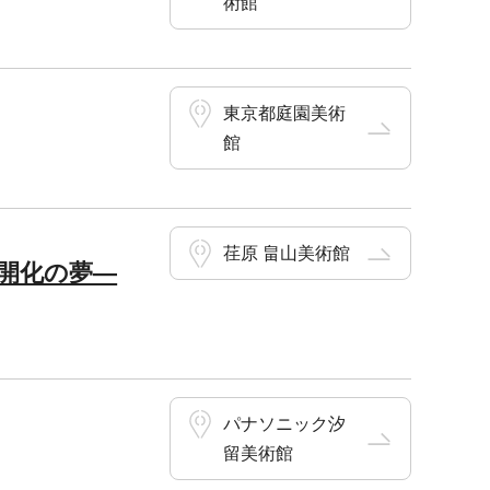
術館
東京都庭園美術
館
荏原 畠山美術館
開化の夢―
パナソニック汐
留美術館