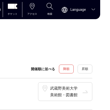
0
Language
チケット
アクセス
検索
開催順に並べる
降順
昇順
武蔵野美術大学
美術館・図書館