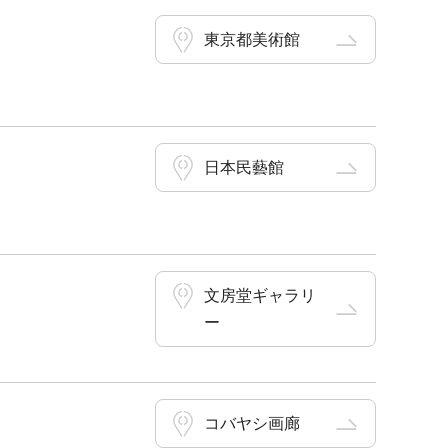
東京都美術館
日本民藝館
文房堂ギャラリ
ー
コバヤシ画廊