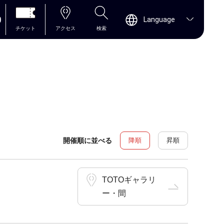
0
Language
チケット
アクセス
検索
開催順に並べる
降順
昇順
TOTOギャラリ
ー・間