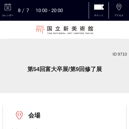
8
7
10:00
20:00
カレンダー
チケット
アクセス
本文へ
ID:9710
第54回富大卒展/第9回修了展
会場