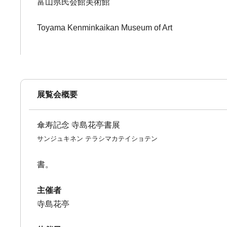
富山県民会館美術館
Toyama Kenminkaikan Museum of Art
展覧会概要
傘寿記念 寺島花亭書展
サンジュキネン テラシマカテイショテン
書。
主催者
寺島花亭