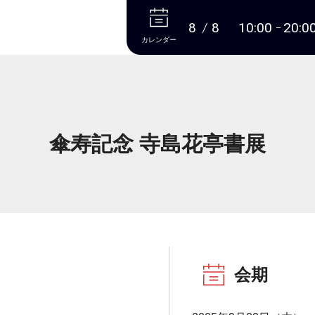
本文へ
8
8
10:00
20:0
カレンダー
傘寿記念 寺島花亭書展
会期