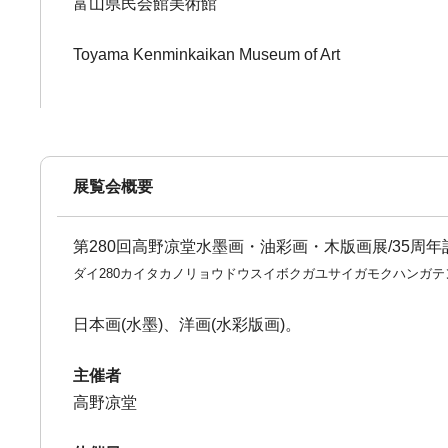
富山県民会館美術館
Toyama Kenminkaikan Museum of Art
展覧会概要
第280回高野凉堂水墨画・油彩画・木版画展/35周
ダイ280カイタカノリョウドウスイボクガユサイガモクハンガ
日本画(水墨)、洋画(水彩版画)。
主催者
高野凉堂