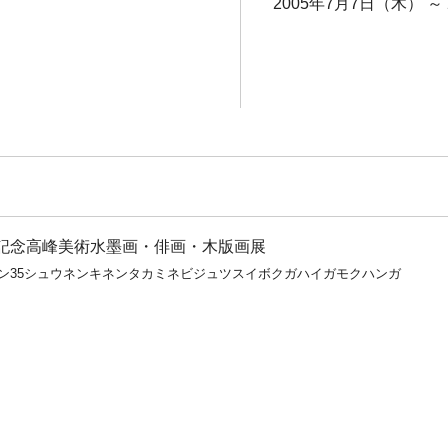
2005年7月7日（木） ～
年記念高峰美術水墨画・俳画・木版画展
テン35シュウネンキネンタカミネビジュツスイボクガハイガモクハンガ