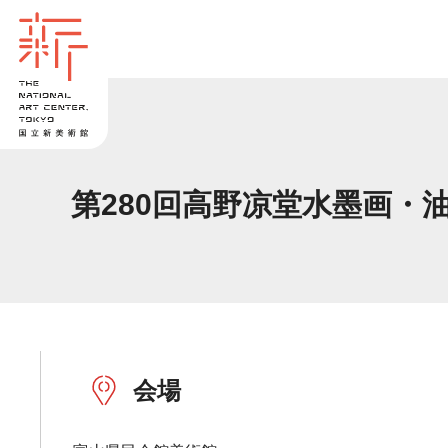
第280回高野凉堂水墨画・
会場