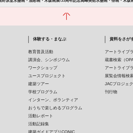
回高野凉堂水墨画・油彩画・木版画展/35周年記念高峰美術水墨画・俳画・木版
体験する・まなぶ
資料をさが
教育普及活動
アートライブ
講演会、シンポジウム
蔵書検索（OP
ワークショップ
アートライブ
ユースプロジェクト
展覧会情報検
建築ツアー
JACプロジェ
学校プログラム
刊行物
インターン、ボランティア
おうちで楽しめるプログラム
活動レポート
活動記録集
建築ガイドアプリCONIC