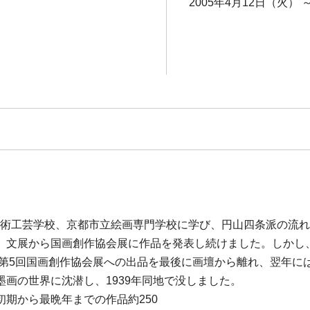
2005年4月12日（火） 
都市立美術工芸学校、京都市立絵画専門学校に学び、円山四条派の
、文展から国画創作協会展に作品を発表し続けました。しかし
の第5回国画創作協会展への出品を最後に画壇から離れ、翌年
画の世界に沈潜し、1939年同地で没しました。
期から最晩年までの作品約250